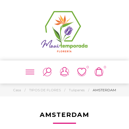
0
0
Casa
/
TIPOS DE FLORES
/
Tulipanes
/
AMSTERDAM
AMSTERDAM