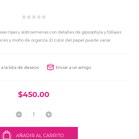
s rojas y alstroemerias con detalles de gipsophyla y follajes
ncés y moño de organza. El color del papel puede variar.
 a la lista de deseos
Enviar a un amigo
$450.00
AÑADIR AL CARRITO